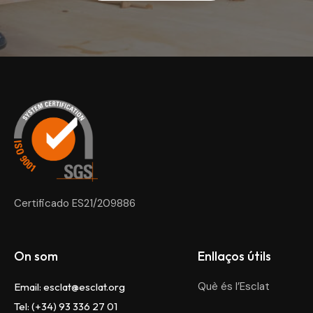
Esclat
Certificado ES21/209886
On som
Enllaços útils
Què és l’Esclat
Email:
esclat@esclat.org
Tel: (+34) 93 336 27 01