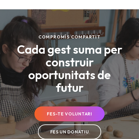
better place.
DONATE NOW
COMPROMÍS COMPARTIT
Cada gest suma per
construir
oportunitats de
futur
FES-TE VOLUNTARI
FES UN DONATIU