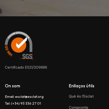
Esclat
Certificado ES21/209886
On som
Enllaços útils
Què és l’Esclat
Email:
esclat@esclat.org
Tel: (+34) 93 336 27 01
Compromís