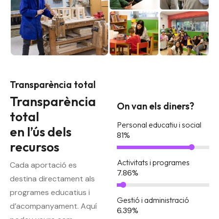
Transparència total
Transparència
On van els diners?
total
Personal educatiu i social
en l’ús dels
81
%
recursos
Activitats i programes
Cada aportació es
7.86
%
destina directament als
programes educatius i
Gestió i administració
d’acompanyament. Aquí
6.39
%