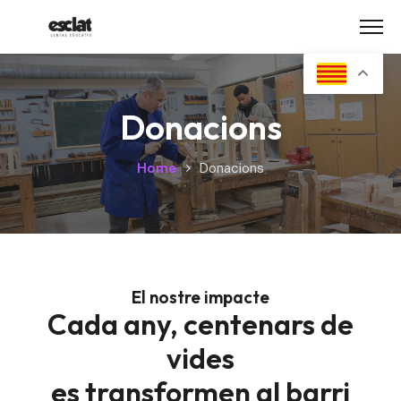
Skip
to
content
Donacions
Home
Donacions
El nostre impacte
Cada any, centenars de
vides
es transformen al barri