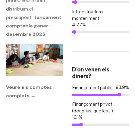
podeu veure com
distribuïm el
Infraestructura i
pressupost.
Tancament
manteniment
4.77
%
comptable gener–
desembre 2025.
D’on venen els
diners?
83.9
%
Veure els comptes
Finançament públic
complets →
Finançament privat
(donatius, quotes...)
16.1
%