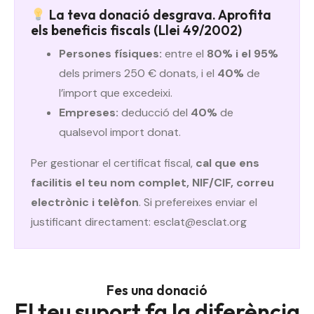
La teva donació desgrava. Aprofita
els beneficis fiscals (Llei 49/2002)
Persones físiques:
entre el
80% i el 95%
dels primers 250 € donats, i el
40%
de
l’import que excedeixi.
Empreses:
deducció del
40%
de
qualsevol import donat.
Per gestionar el certificat fiscal,
cal que ens
facilitis el teu nom complet, NIF/CIF, correu
electrònic i telèfon
. Si prefereixes enviar el
justificant directament:
esclat@esclat.org
Fes una donació
El teu suport fa la diferència