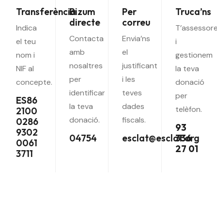
Transferència
Bizum
Per
Truca’ns
directe
correu
Indica
T’assessor
Contacta
Envia’ns
el teu
i
amb
el
nom i
gestionem
nosaltres
justificant
NIF al
la teva
per
i les
concepte.
donació
identificar
teves
per
ES86
la teva
dades
telèfon.
2100
donació.
fiscals.
0286
93
9302
04754
esclat@esclat.org
336
0061
27 01
3711