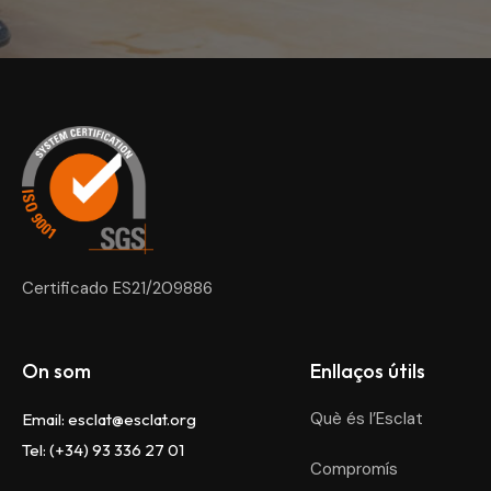
Esclat
Certificado ES21/209886
On som
Enllaços útils
Què és l’Esclat
Email:
esclat@esclat.org
Tel: (+34) 93 336 27 01
Compromís